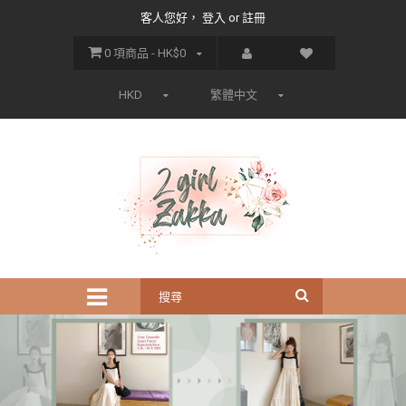
客人您好，
登入
or
註冊
0 項商品 - HK$0
HKD
繁體中文