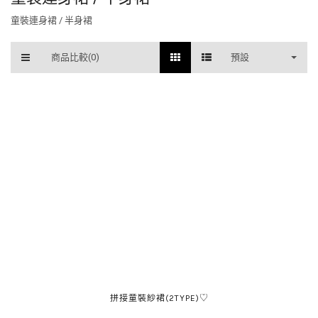
童裝連身裙 / 半身裙
商品比較(0)
預設
拼接童裝紗裙(2TYPE)♡